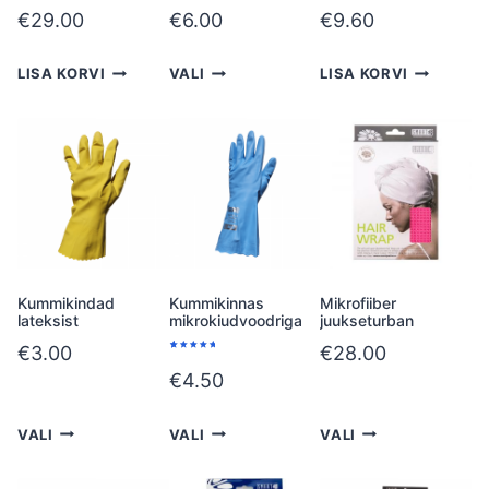
€
29.00
€
6.00
€
9.60
LISA KORVI
VALI
LISA KORVI
Kummikindad
Kummikinnas
Mikrofiiber
lateksist
mikrokiudvoodriga
juukseturban
€
3.00
€
28.00
Hinnatud
1
5.00
/5
€
4.50
kliendi
hinnangu
põhjal
VALI
VALI
VALI