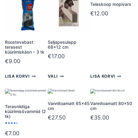
Teleskoop mopivars
€
12.00
Roostevabast
Seljapesulapp
terasest
68×12 cm
küürimiskäsn – 3 tk
€
17.00
€
9.00
LISA KORVI
VALI
LISA KORVI
Vannitoamatt 65×45
Vannitoamatt 80×50
Terasniidiga
cm
cm
küürimisšvammid (2
tk)
€
27.50
€
35.00
Hinnatud
3
4.67
/5
€
7.00
kliendi
hinnangu
põhjal