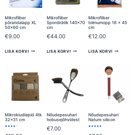
Mikrofiiber
Mikrofiiber
Mikrofiiber
põrandalapp XL
Spordirätik 140×70
tolmumopp 16 x 45
50×60 cm
cm
cm
€
9.00
€
44.00
€
12.00
LISA KORVI
LISA KORVI
LISA KORVI
Mikrokiudlapid 4tk
Nõudepesuhari
Nõudepesuhari
32×31 cm
hobusejõhvidest
Nature silicon
€
7.00
Hinnatud
2
Hinnatud
1
4.50
/5
5.00
/5
kliendi
kliendi