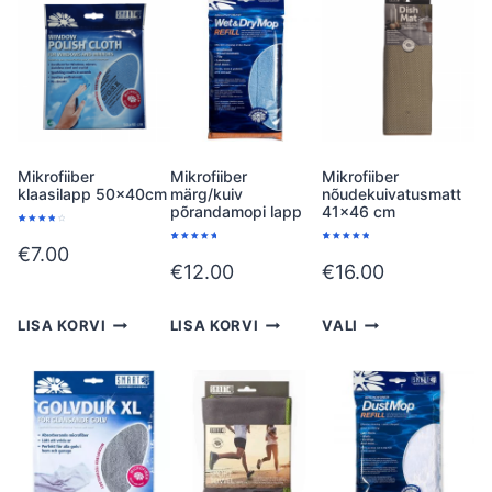
Mikrofiiber
Mikrofiiber
Mikrofiiber
klaasilapp 50x40cm
märg/kuiv
nõudekuivatusmatt
põrandamopi lapp
41×46 cm
Hinnatu
1
d
4.00
/5
€
7.00
kliendi
Hinnatud
1
Hinnatud
1
hinnang
5.00
/5
5.00
/5
€
12.00
€
16.00
u põhjal
kliendi
kliendi
hinnangu
hinnangu
põhjal
põhjal
LISA KORVI
LISA KORVI
VALI