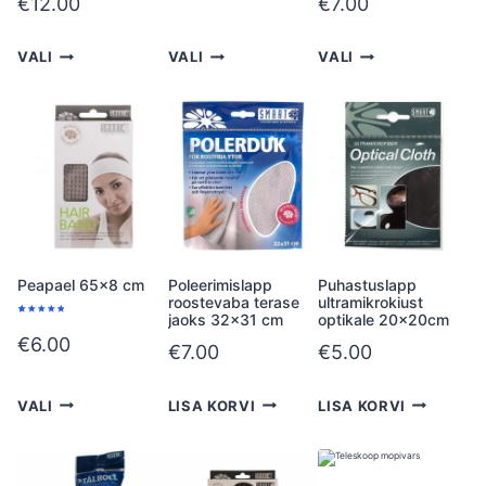
€
12.00
€
7.00
hinnangu
hinnangu
põhjal
põhjal
VALI
VALI
VALI
Peapael 65×8 cm
Poleerimislapp
Puhastuslapp
roostevaba terase
ultramikrokiust
jaoks 32×31 cm
optikale 20x20cm
Hinnatud
1
5.00
/5
€
6.00
kliendi
€
7.00
€
5.00
hinnangu
põhjal
VALI
LISA KORVI
LISA KORVI