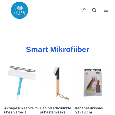
Skip
to
content
Smart Mikrofiiber
Aknapesukaabits 2-
Hari plaadivuukide
Kehapesukinnas
ühes varrega
puhastamiseks
21×13 cm