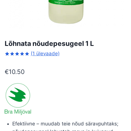
Lõhnata nõudepesugeel 1 L
(
1
ülevaade)
Hinnatud
1
5.00
/5
€
10.50
kliendi
hinnangu
põhjal
Efektiivne – muudab teie nõud säravpuhtaks;