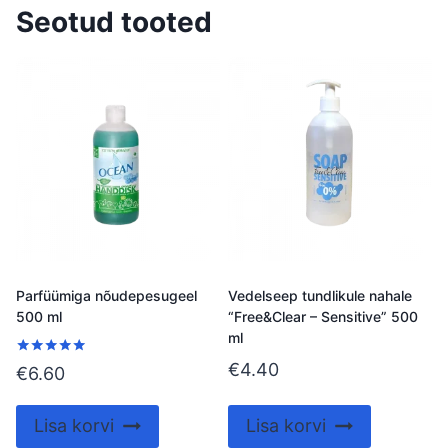
Seotud tooted
Parfüümiga nõudepesugeel
Vedelseep tundlikule nahale
500 ml
“Free&Clear – Sensitive” 500
ml
€
4.40
Hinnanguga
€
6.60
5.00
/ 5
Lisa korvi
Lisa korvi