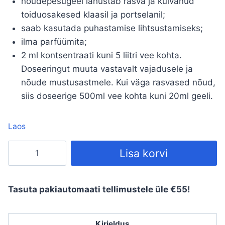
nõudepesugeel lahustab rasva ja kuivanud
toiduosakesed klaasil ja portselanil;
saab kasutada puhastamise lihtsustamiseks;
ilma parfüümita;
2 ml kontsentraati kuni 5 liitri vee kohta.
Doseeringut muuta vastavalt vajadusele ja
nõude mustusastmele. Kui väga rasvased nõud,
siis doseerige 500ml vee kohta kuni 20ml geeli.
Laos
Lõhnata
Lisa korvi
nõudepesugeel
1
L
Tasuta pakiautomaati tellimustele üle €55!
kogus
Kirjeldus