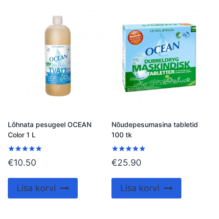
Lõhnata pesugeel OCEAN
Nõudepesumasina tabletid
Color 1 L
100 tk
Hinnanguga
Hinnanguga
€
10.50
€
25.90
5.00
5.00
/ 5
/ 5
Lisa korvi
Lisa korvi