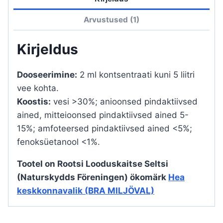
Arvustused (1)
Kirjeldus
Dooseerimine:
2 ml kontsentraati kuni 5 liitri
vee kohta.
Koostis:
vesi >30%; anioonsed pindaktiivsed
ained, mitteioonsed pindaktiivsed ained 5-
15%; amfoteersed pindaktiivsed ained <5%;
fenoksüetanool <1%.
Tootel on Rootsi Looduskaitse Seltsi
(Naturskydds Föreningen) ökomärk
Hea
keskkonnavalik (BRA MILJÖVAL)